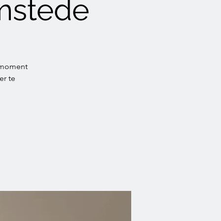
mstede
gemoment
er te