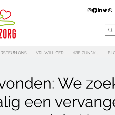
RSTEUN ONS
VRIJWILLIGER
WIE ZIJN WIJ
BL
vonden: We zoe
ig een vervang