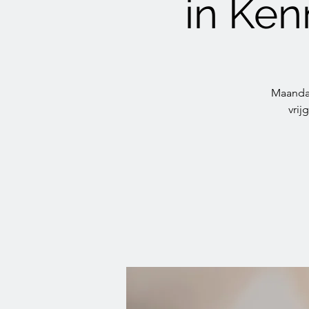
in Ke
Maandag
vrij