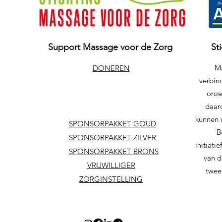
Support Massage voor de Zorg
St
Ma
DONEREN
verbind
onze
daar
kunnen 
SPONSORPAKKET GOUD
B
SPONSORPAKKET ZILVER
initiat
SPONSORPAKKET BRONS
van d
VRIJWILLIGER
twee
ZORGINSTELLING