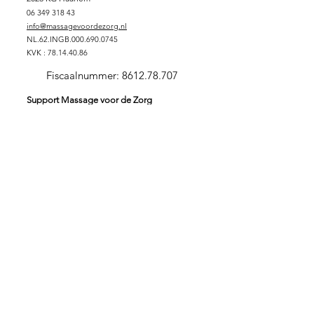
06 349 318 43
info@massagevoordezorg.nl
NL.62.INGB.000.690.0745
KVK :
78.14.40.86
Fiscaalnummer:
8612.78.707
Support Massage voor de Zorg
DONEREN
SPONSORPAKKET GOUD
SPONSORPAKKET ZILVER
SPONSORPAKKET
BRONS
VRIJWILLIGER
ZORGINSTELLING
Stichting Massage voor de Zorg
Massage is verbindend en zorgt voor verbinding. In