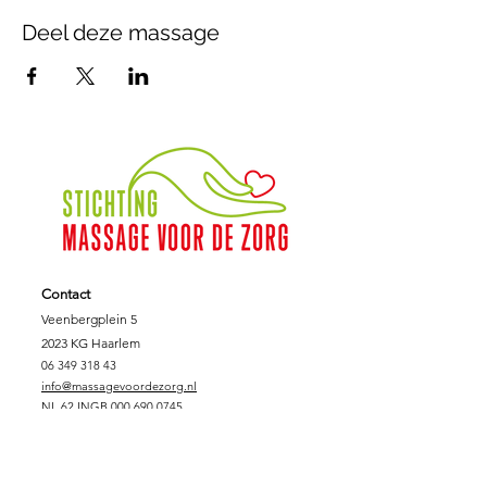
Deel deze massage
Contact
Veenbergplein 5
2023 KG Haarlem
06 349 318 43
info@massagevoordezorg.nl
NL.62.INGB.000.690.0745
KVK :
78.14.40.86
Fiscaalnummer:
8612.78.707