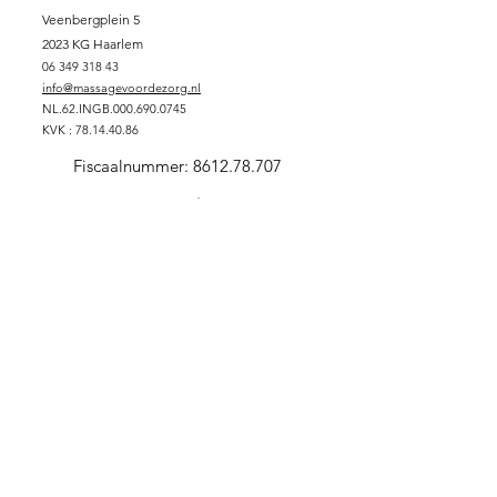
Veenbergplein 5
2023 KG Haarlem
06 349 318 43
info@massagevoordezorg.nl
NL.62.INGB.000.690.0745
KVK :
78.14.40.86
Fiscaalnummer:
8612.78.707
Support Massage voor de Zorg
DONEREN
SPONSORPAKKET GOUD
SPONSORPAKKET ZILVER
SPONSORPAKKET
BRONS
VRIJWILLIGER
ZORGINSTELLING
Stichting Massage voor de Zorg