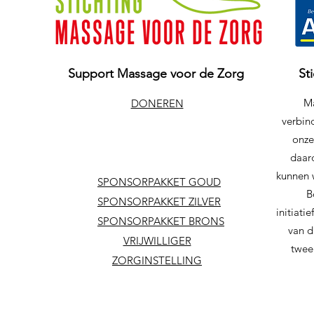
Support Massage voor de Zorg
St
Ma
DONEREN
verbind
onze
daar
kunnen 
SPONSORPAKKET GOUD
B
SPONSORPAKKET ZILVER
initiat
SPONSORPAKKET BRONS
van d
VRIJWILLIGER
twee
ZORGINSTELLING