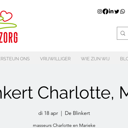
RSTEUN ONS
VRIJWILLIGER
WIE ZIJN WIJ
BL
nkert Charlotte, 
di 18 apr
  |  
De Blinkert
masseurs Charlotte en Marieke