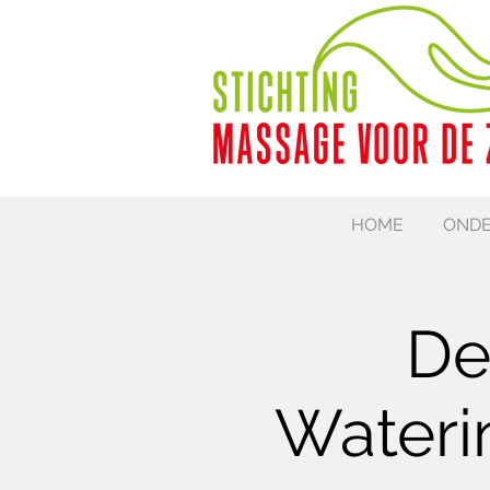
HOME
ONDE
De
Wateri