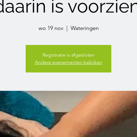
daarin is voorzien
wo 19 nov
  |  
Wateringen
Registratie is afgesloten
Andere evenementen bekijken