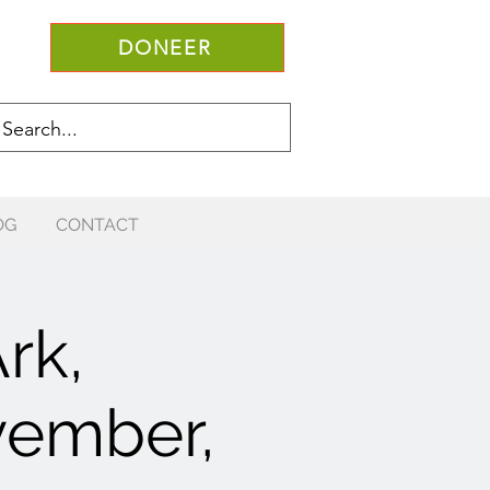
DONEER
OG
CONTACT
rk,
vember,