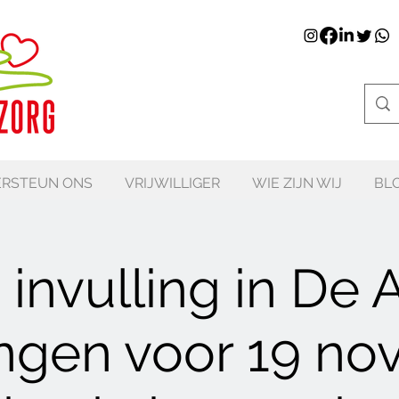
RSTEUN ONS
VRIJWILLIGER
WIE ZIJN WIJ
BL
 invulling in De A
ngen voor 19 no