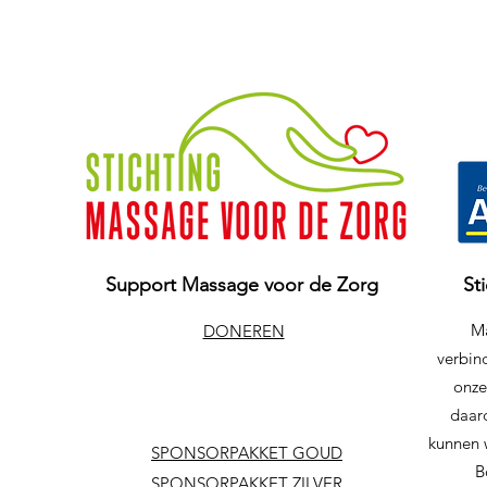
Support Massage voor de Zorg
St
Ma
DONEREN
verbind
onze
daar
kunnen 
SPONSORPAKKET GOUD
B
SPONSORPAKKET ZILVER