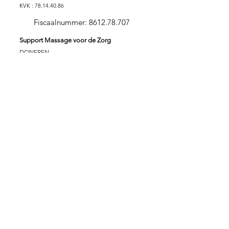
KVK :
78.14.40.86
Fiscaalnummer:
8612.78.707
Support Massage voor de Zorg
DONEREN
SPONSORPAKKET GOUD
SPONSORPAKKET ZILVER
SPONSORPAKKET
BRONS
VRIJWILLIGER
ZORGINSTELLING
Stichting Massage voor de Zorg
Massage is verbindend en zorgt voor verbinding. In
verbinding kunnen wij onszelf in onze essentie ervaren.
Beperkingen vallen daardoor even weg. Met deze
wetenschap kunnen wij samen een groot verschil