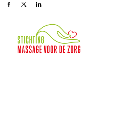
Contact
Veenbergplein 5
2023 KG Haarlem
06 349 318 43
info@massagevoordezorg.nl
NL.62.INGB.000.690.0745
KVK :
78.14.40.86
Fiscaalnummer:
8612.78.707
Support Massage voor de Zorg
DONEREN