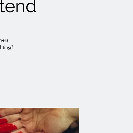
tend
ners
hting?