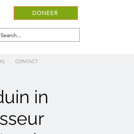
DONEER
OG
CONTACT
uin in
sseur