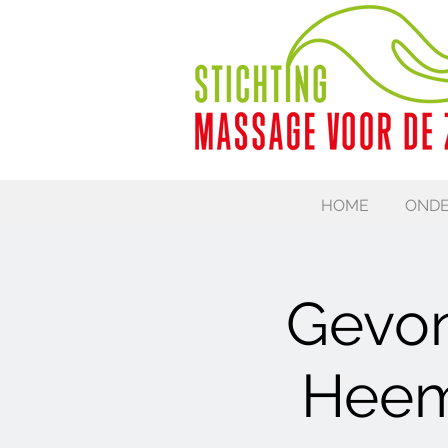
HOME
ONDE
Gevon
Heem