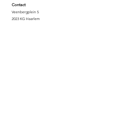
Contact
Veenbergplein 5
2023 KG Haarlem
06 349 318 43
info@massagevoordezorg.nl
NL.62.INGB.000.690.0745
KVK :
78.14.40.86
Fiscaalnummer:
8612.78.707
Support Massage voor de Zorg
DONEREN
SPONSORPAKKET GOUD
SPONSORPAKKET ZILVER
SPONSORPAKKET
BRONS
VRIJWILLIGER
ZORGINSTELLING