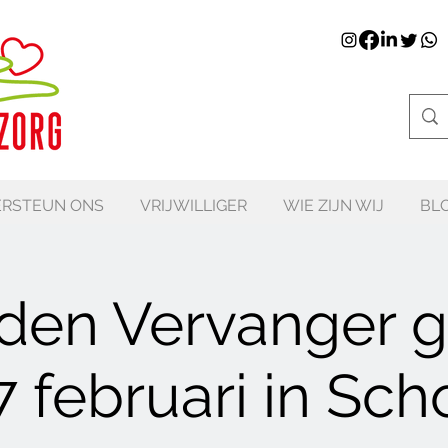
RSTEUN ONS
VRIJWILLIGER
WIE ZIJN WIJ
BL
den Vervanger g
7 februari in Sch