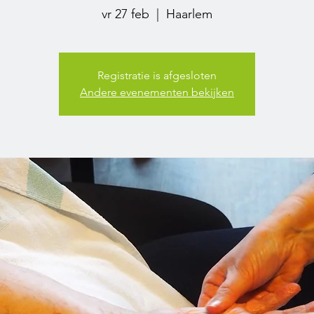
vr 27 feb
  |  
Haarlem
Registratie is afgesloten
Andere evenementen bekijken