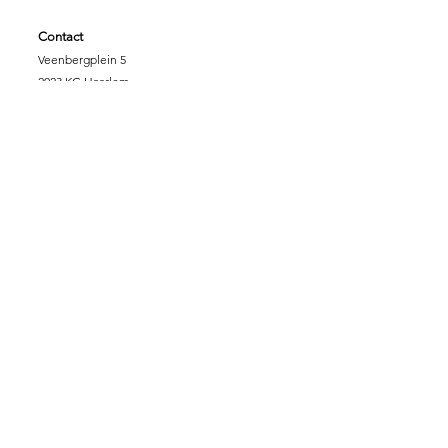
Contact
Veenbergplein 5
2023 KG Haarlem
06 349 318 43
info@massagevoordezorg.nl
NL.62.INGB.000.690.0745
KVK :
78.14.40.86
Fiscaalnummer:
8612.78.707
Support Massage voor de Zorg
DONEREN
SPONSORPAKKET GOUD
SPONSORPAKKET ZILVER
SPONSORPAKKET
BRONS
VRIJWILLIGER
ZORGINSTELLING