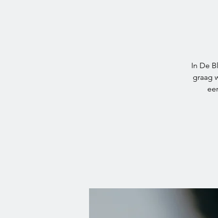
In De Bl
graag w
een