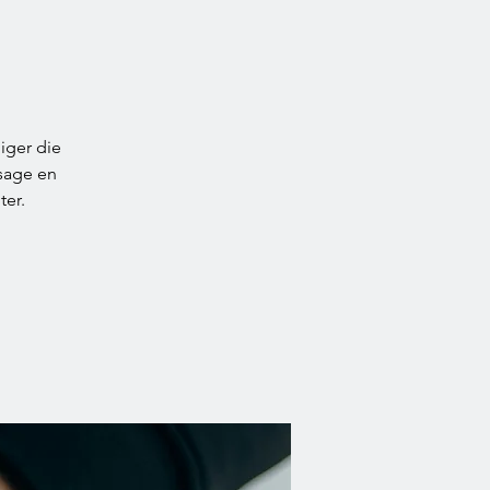
liger die
ssage en
ter.