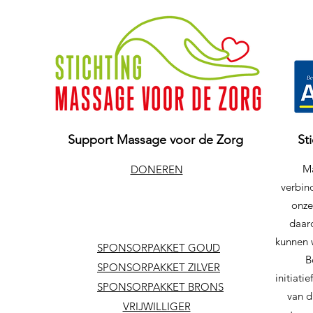
Support Massage voor de Zorg
St
Ma
DONEREN
verbind
onze
daar
kunnen 
SPONSORPAKKET GOUD
B
SPONSORPAKKET ZILVER
initiat
SPONSORPAKKET BRONS
van d
VRIJWILLIGER