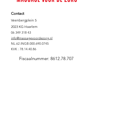
Contact
Veenbergplein 5
2023 KG Haarlem
06 349 318 43
info@massagevoordezorg.nl
NL.62.INGB.000.690.0745
KVK :
78.14.40.86
Fiscaalnummer:
8612.78.707
Support Massage voor de Zorg
DONEREN
SPONSORPAKKET GOUD
SPONSORPAKKET ZILVER
SPONSORPAKKET
BRONS
VRIJWILLIGER
ZORGINSTELLING