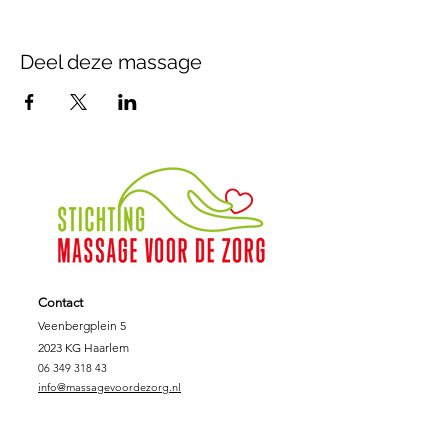
Deel deze massage
Contact
Veenbergplein 5
2023 KG Haarlem
06 349 318 43
info@massagevoordezorg.nl
NL.62.INGB.000.690.0745
KVK :
78.14.40.86