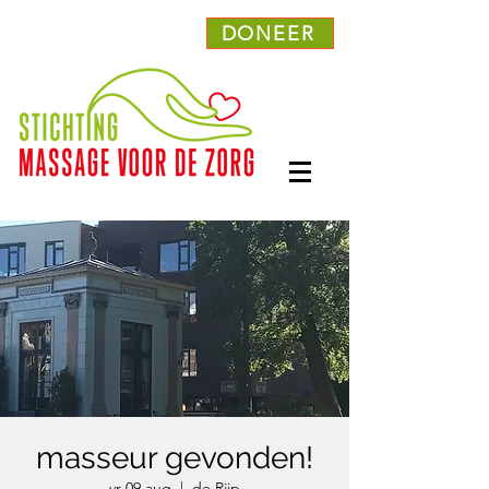
DONEER
masseur gevonden!
vr 09 aug
  |  
de Rijp