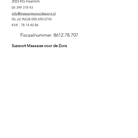
2023 KG Haarlem
06 349 318 43
info@massagevoordezorg.nl
NL.62.INGB.000.690.0745
KVK :
78.14.40.86
Fiscaalnummer:
8612.78.707
Support Massage voor de Zorg
DONEREN
SPONSORPAKKET GOUD
SPONSORPAKKET ZILVER
SPONSORPAKKET
BRONS
VRIJWILLIGER
ZORGINSTELLING
Stichting Massage voor de Zorg
Massage is verbindend en zorgt voor verbinding. In