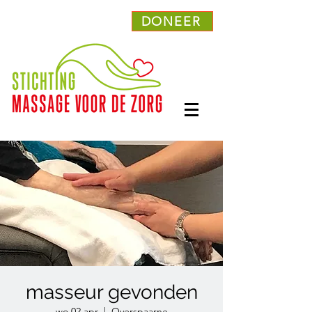
DONEER
masseur gevonden
wo 02 apr
  |  
Overspaarne