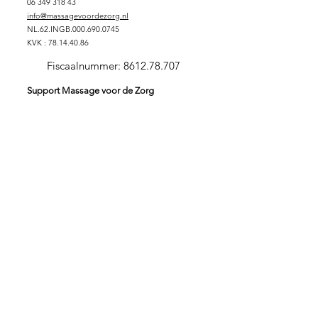
06 349 318 43
info@massagevoordezorg.nl
NL.62.INGB.000.690.0745
KVK :
78.14.40.86
Fiscaalnummer:
8612.78.707
Support Massage voor de Zorg
DONEREN
SPONSORPAKKET GOUD
SPONSORPAKKET ZILVER
SPONSORPAKKET
BRONS
VRIJWILLIGER
ZORGINSTELLING
Stichting Massage voor de Zorg
Massage is verbindend en zorgt voor verbinding. In
verbinding kunnen wij onszelf in onze essentie ervaren.