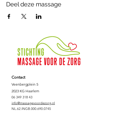
Deel deze massage
Contact
Veenbergplein 5
2023 KG Haarlem
06 349 318 43
info@massagevoordezorg.nl
NL.62.INGB.000.690.0745
KVK :
78.14.40.86
Fiscaalnummer:
8612.78.707
Support Massage voor de Zorg