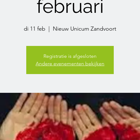
februari
di 11 feb
  |  
Nieuw Unicum Zandvoort
Registratie is afgesloten
Andere evenementen bekijken