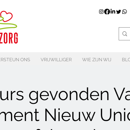
RSTEUN ONS
VRIJWILLIGER
WIE ZIJN WIJ
BL
rs gevonden Va
ment Nieuw Uni