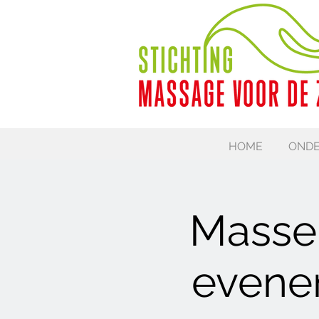
HOME
ONDE
Masseu
evene