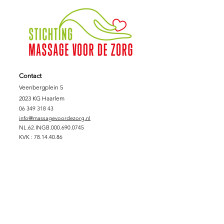
Contact
Veenbergplein 5
2023 KG Haarlem
06 349 318 43
info@massagevoordezorg.nl
NL.62.INGB.000.690.0745
KVK :
78.14.40.86
Fiscaalnummer:
8612.78.707
Support Massage voor de Zorg
DONEREN
SPONSORPAKKET GOUD
SPONSORPAKKET ZILVER
SPONSORPAKKET