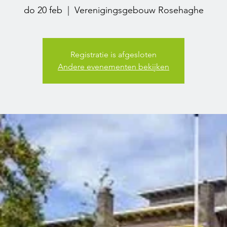
do 20 feb
  |  
Verenigingsgebouw Rosehaghe
Registratie is afgesloten
Andere evenementen bekijken