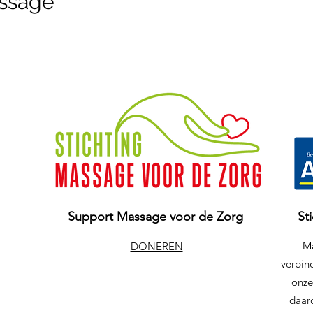
ssage
Support Massage voor de Zorg
St
Ma
DONEREN
verbind
onze
daar