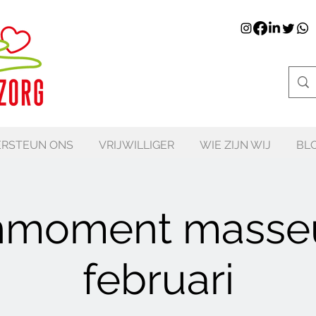
RSTEUN ONS
VRIJWILLIGER
WIE ZIJN WIJ
BL
nmoment masseu
februari