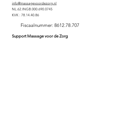
info@massagevoordezorg.nl
NL.62.INGB.000.690.0745
KVK :
78.14.40.86
Fiscaalnummer:
8612.78.707
Support Massage voor de Zorg
DONEREN
SPONSORPAKKET GOUD
SPONSORPAKKET ZILVER
SPONSORPAKKET
BRONS
VRIJWILLIGER
ZORGINSTELLING
Stichting Massage voor de Zorg
Massage is verbindend en zorgt voor verbinding. In
verbinding kunnen wij onszelf in onze essentie ervaren.