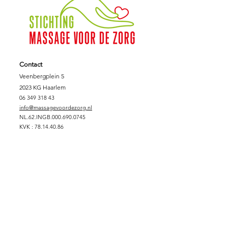
Contact
Veenbergplein 5
2023 KG Haarlem
06 349 318 43
info@massagevoordezorg.nl
NL.62.INGB.000.690.0745
KVK :
78.14.40.86
Fiscaalnummer:
8612.78.707
Support Massage voor de Zorg
DONEREN
SPONSORPAKKET GOUD
SPONSORPAKKET ZILVER
SPONSORPAKKET
BRONS