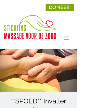
DONEER
**SPOED** Invaller