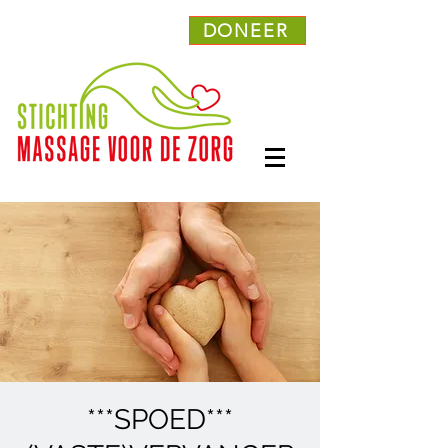
DONEER
***SPOED***