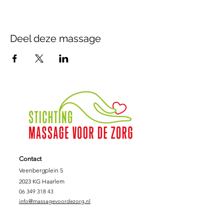
Deel deze massage
Contact
Veenbergplein 5
2023 KG Haarlem
06 349 318 43
info@massagevoordezorg.nl
NL.62.INGB.000.690.0745
KVK :
78.14.40.86