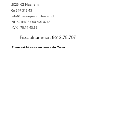
2023 KG Haarlem
06 349 318 43
info@massagevoordezorg.nl
NL.62.INGB.000.690.0745
KVK :
78.14.40.86
Fiscaalnummer:
8612.78.707
Support Massage voor de Zorg
DONEREN
SPONSORPAKKET GOUD
SPONSORPAKKET ZILVER
SPONSORPAKKET
BRONS
VRIJWILLIGER
ZORGINSTELLING
Stichting Massage voor de Zorg