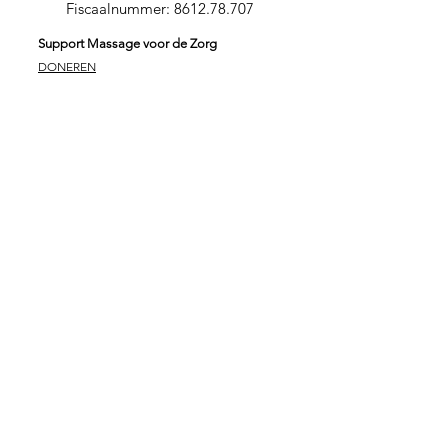
Fiscaalnummer:
8612.78.707
Support Massage voor de Zorg
DONEREN
SPONSORPAKKET GOUD
SPONSORPAKKET ZILVER
SPONSORPAKKET
BRONS
VRIJWILLIGER
ZORGINSTELLING
Stichting Massage voor de Zorg
Massage is verbindend en zorgt voor verbinding. In
verbinding kunnen wij onszelf in onze essentie ervaren.
Beperkingen vallen daardoor even weg. Met deze
wetenschap kunnen wij samen een groot verschil
maken. Eric Both – zelf masseur, ondernemer en
initiatiefnemer van Massage voor de Zorg maakt van