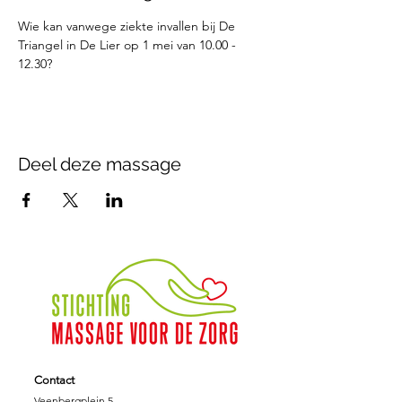
Wie kan vanwege ziekte invallen bij De 
Triangel in De Lier op 1 mei van 10.00 - 
12.30?
Deel deze massage
Contact
Veenbergplein 5