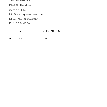
2023 KG Haarlem
06 349 318 43
info@massagevoordezorg.nl
NL.62.INGB.000.690.0745
KVK :
78.14.40.86
Fiscaalnummer:
8612.78.707
Support Massage voor de Zorg
DONEREN
SPONSORPAKKET GOUD
SPONSORPAKKET ZILVER
SPONSORPAKKET
BRONS
VRIJWILLIGER
ZORGINSTELLING
Stichting Massage voor de Zorg