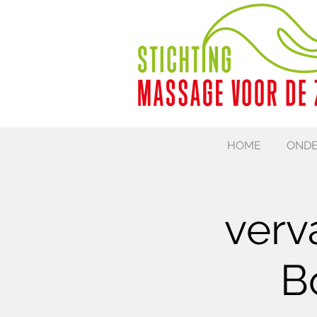
HOME
ONDE
verv
B