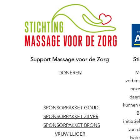
Support Massage voor de Zorg
St
Ma
DONEREN
verbind
onze
daar
kunnen 
SPONSORPAKKET GOUD
B
SPONSORPAKKET ZILVER
initiat
SPONSORPAKKET BRONS
van d
VRIJWILLIGER
twee