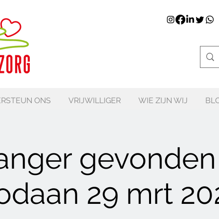
RSTEUN ONS
VRIJWILLIGER
WIE ZIJN WIJ
BL
anger gevonden
odaan 29 mrt 20