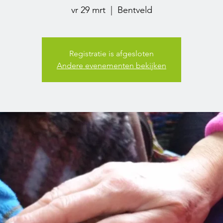
vr 29 mrt
  |  
Bentveld
Registratie is afgesloten
Andere evenementen bekijken