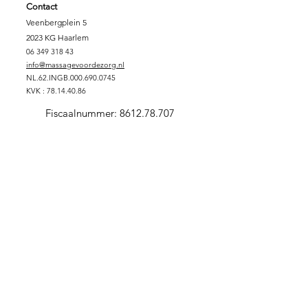
Contact
Veenbergplein 5
2023 KG Haarlem
06 349 318 43
info@massagevoordezorg.nl
NL.62.INGB.000.690.0745
KVK :
78.14.40.86
Fiscaalnummer:
8612.78.707
Support Massage voor de Zorg
DONEREN
SPONSORPAKKET GOUD
SPONSORPAKKET ZILVER
SPONSORPAKKET
BRONS
VRIJWILLIGER
ZORGINSTELLING