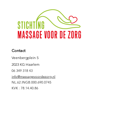
Contact
Veenbergplein 5
2023 KG Haarlem
06 349 318 43
info@massagevoordezorg.nl
NL.62.INGB.000.690.0745
KVK :
78.14.40.86
Fiscaalnummer:
8612.78.707
Support Massage voor de Zorg
DONEREN
SPONSORPAKKET GOUD
SPONSORPAKKET ZILVER
SPONSORPAKKET