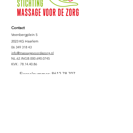
Contact
Veenbergplein 5
2023 KG Haarlem
06 349 318 43
info@massagevoordezorg.nl
NL.62.INGB.000.690.0745
KVK :
78.14.40.86
Fiscaalnummer:
8612.78.707
Support Massage voor de Zorg
DONEREN
SPONSORPAKKET GOUD
SPONSORPAKKET ZILVER
SPONSORPAKKET
BRONS
VRIJWILLIGER
ZORGINSTELLING