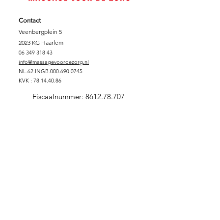
Contact
Veenbergplein 5
2023 KG Haarlem
06 349 318 43
info@massagevoordezorg.nl
NL.62.INGB.000.690.0745
KVK :
78.14.40.86
Fiscaalnummer:
8612.78.707
Support Massage voor de Zorg
DONEREN
SPONSORPAKKET GOUD
SPONSORPAKKET ZILVER
SPONSORPAKKET
BRONS
VRIJWILLIGER
ZORGINSTELLING