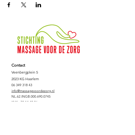
Contact
Veenbergplein 5
2023 KG Haarlem
06 349 318 43
info@massagevoordezorg.nl
NL.62.INGB.000.690.0745
KVK :
78.14.40.86
Fiscaalnummer:
8612.78.707
Support Massage voor de Zorg
DONEREN