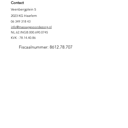
Contact
Veenbergplein 5
2023 KG Haarlem
06 349 318 43
info@massagevoordezorg.nl
NL.62.INGB.000.690.0745
KVK :
78.14.40.86
Fiscaalnummer:
8612.78.707
Support Massage voor de Zorg
DONEREN
SPONSORPAKKET GOUD
SPONSORPAKKET ZILVER
SPONSORPAKKET
BRONS
VRIJWILLIGER
ZORGINSTELLING