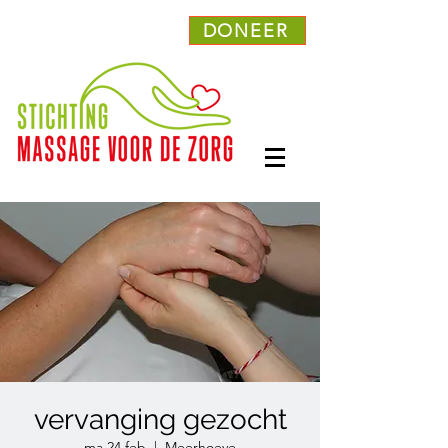
DONEER
vervanging gezocht
ma 24 feb
  |  
Meerhoeve