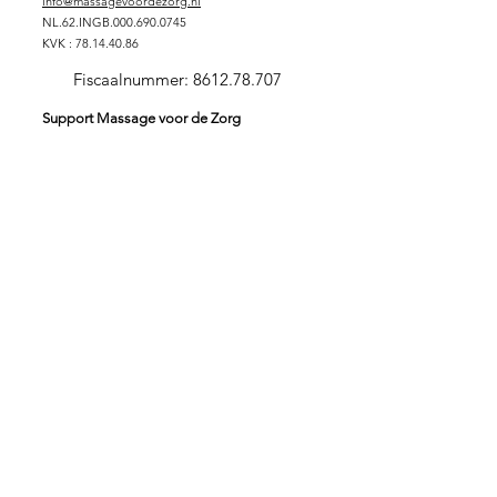
info@massagevoordezorg.nl
NL.62.INGB.000.690.0745
KVK :
78.14.40.86
Fiscaalnummer:
8612.78.707
Support Massage voor de Zorg
DONEREN
SPONSORPAKKET GOUD
SPONSORPAKKET ZILVER
SPONSORPAKKET
BRONS
VRIJWILLIGER
ZORGINSTELLING
Stichting Massage voor de Zorg
Massage is verbindend en zorgt voor verbinding. In
verbinding kunnen wij onszelf in onze essentie ervaren.
Beperkingen vallen daardoor even weg. Met deze