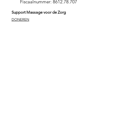
Fiscaalnummer:
8612.78.707
Support Massage voor de Zorg
DONEREN
SPONSORPAKKET GOUD
SPONSORPAKKET ZILVER
SPONSORPAKKET
BRONS
VRIJWILLIGER
ZORGINSTELLING
Stichting Massage voor de Zorg
Massage is verbindend en zorgt voor verbinding. In
verbinding kunnen wij onszelf in onze essentie ervaren.
Beperkingen vallen daardoor even weg. Met deze
wetenschap kunnen wij samen een groot verschil
maken. Eric Both – zelf masseur, ondernemer en
initiatiefnemer van Massage voor de Zorg maakt van