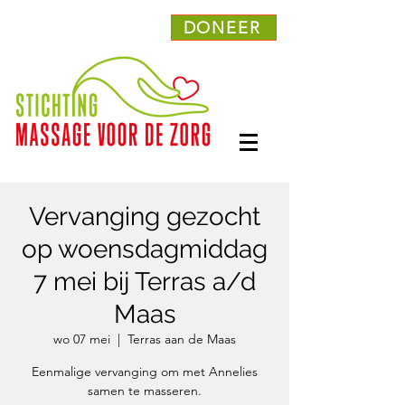
DONEER
Vervanging gezocht
op woensdagmiddag
7 mei bij Terras a/d
Maas
wo 07 mei
  |  
Terras aan de Maas
Eenmalige vervanging om met Annelies
samen te masseren.