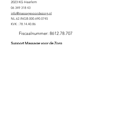
2023 KG Haarlem
06 349 318 43
info@massagevoordezorg.nl
NL.62.INGB.000.690.0745
KVK :
78.14.40.86
Fiscaalnummer:
8612.78.707
Support Massage voor de Zorg
DONEREN
SPONSORPAKKET GOUD
SPONSORPAKKET ZILVER
SPONSORPAKKET
BRONS
VRIJWILLIGER
ZORGINSTELLING
Stichting Massage voor de Zorg