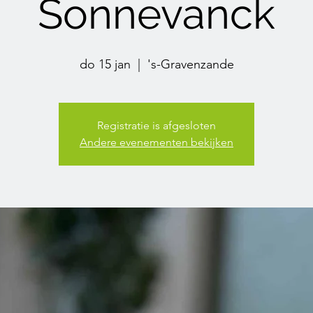
Sonnevanck
do 15 jan
  |  
's-Gravenzande
Registratie is afgesloten
Andere evenementen bekijken