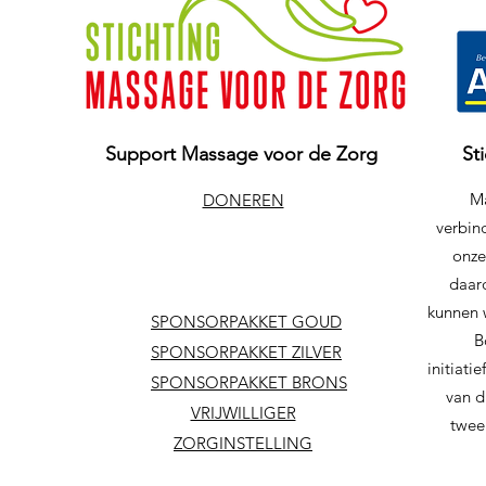
Support Massage voor de Zorg
St
Ma
DONEREN
verbind
onze
daar
kunnen 
SPONSORPAKKET GOUD
B
SPONSORPAKKET ZILVER
initiat
SPONSORPAKKET BRONS
van d
VRIJWILLIGER
twee
ZORGINSTELLING