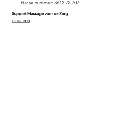
Fiscaalnummer:
8612.78.707
Support Massage voor de Zorg
DONEREN
SPONSORPAKKET GOUD
SPONSORPAKKET ZILVER
SPONSORPAKKET
BRONS
VRIJWILLIGER
ZORGINSTELLING
Stichting Massage voor de Zorg
Massage is verbindend en zorgt voor verbinding. In
verbinding kunnen wij onszelf in onze essentie ervaren.
Beperkingen vallen daardoor even weg. Met deze
wetenschap kunnen wij samen een groot verschil
maken. Eric Both – zelf masseur, ondernemer en
initiatiefnemer van Massage voor de Zorg maakt van