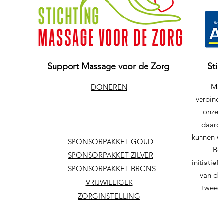
Support Massage voor de Zorg
St
Ma
DONEREN
verbind
onze
daar
kunnen 
SPONSORPAKKET GOUD
B
SPONSORPAKKET ZILVER
initiat
SPONSORPAKKET BRONS
van d
VRIJWILLIGER
twee
ZORGINSTELLING