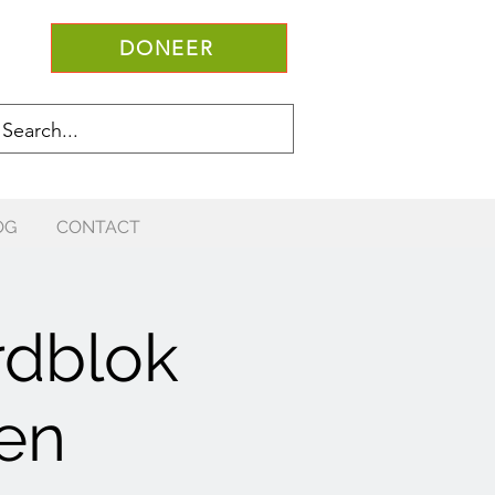
DONEER
OG
CONTACT
rdblok
en