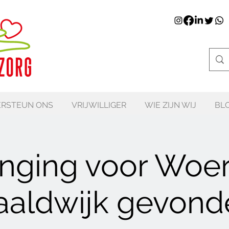
RSTEUN ONS
VRIJWILLIGER
WIE ZIJN WIJ
BL
nging voor Woe
aaldwijk gevond