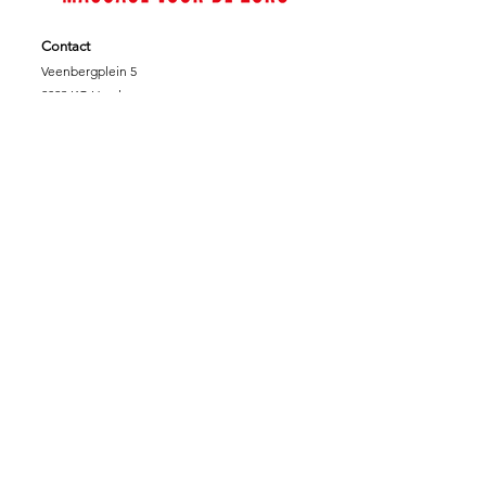
Contact
Veenbergplein 5
2023 KG Haarlem
06 349 318 43
info@massagevoordezorg.nl
NL.62.INGB.000.690.0745
KVK :
78.14.40.86
Fiscaalnummer:
8612.78.707
Support Massage voor de Zorg
DONEREN
SPONSORPAKKET GOUD
SPONSORPAKKET ZILVER
SPONSORPAKKET
BRONS
VRIJWILLIGER
ZORGINSTELLING