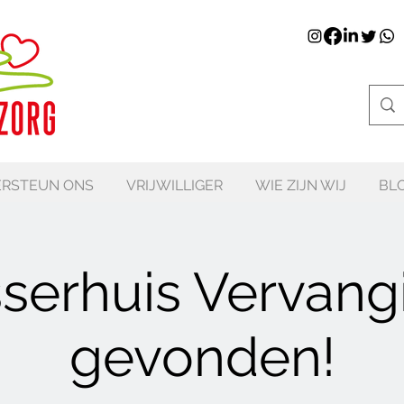
RSTEUN ONS
VRIJWILLIGER
WIE ZIJN WIJ
BL
sserhuis Vervang
gevonden!