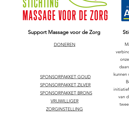
Support Massage voor de Zorg
St
Ma
DONEREN
verbind
onze
daar
kunnen 
SPONSORPAKKET GOUD
B
SPONSORPAKKET ZILVER
initiat
SPONSORPAKKET BRONS
van d
VRIJWILLIGER
twee
ZORGINSTELLING