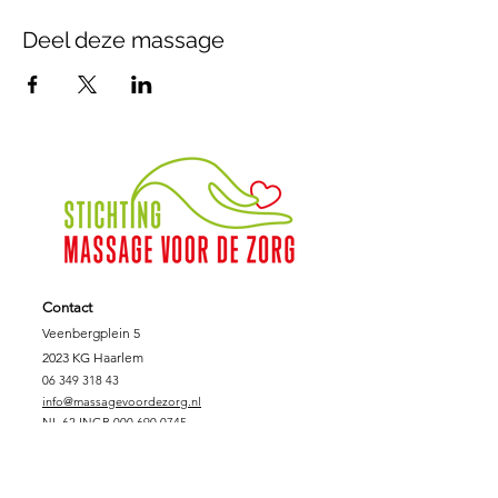
Deel deze massage
Contact
Veenbergplein 5
2023 KG Haarlem
06 349 318 43
info@massagevoordezorg.nl
NL.62.INGB.000.690.0745
KVK :
78.14.40.86
Fiscaalnummer:
8612.78.707