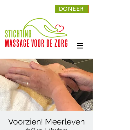
DONEER
Voorzien! Meerleven
do 07 nov
  |  
Meerleven