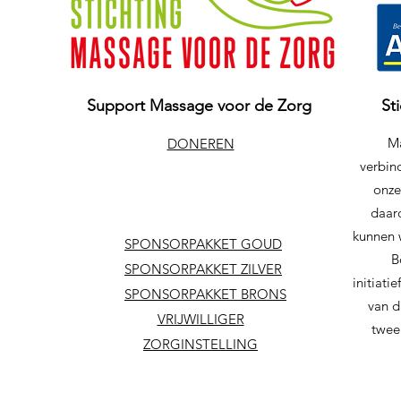
Support Massage voor de Zorg
St
Ma
DONEREN
verbind
onze
daar
kunnen 
SPONSORPAKKET GOUD
B
SPONSORPAKKET ZILVER
initiat
SPONSORPAKKET BRONS
van d
VRIJWILLIGER
twee
ZORGINSTELLING