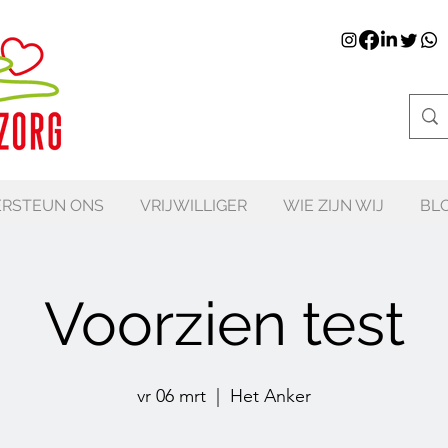
RSTEUN ONS
VRIJWILLIGER
WIE ZIJN WIJ
BL
Voorzien test
vr 06 mrt
  |  
Het Anker