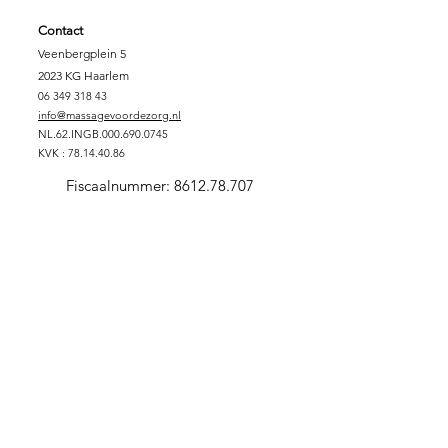
Contact
Veenbergplein 5
2023 KG Haarlem
06 349 318 43
info@massagevoordezorg.nl
NL.62.INGB.000.690.0745
KVK :
78.14.40.86
Fiscaalnummer:
8612.78.707
Support Massage voor de Zorg
DONEREN
SPONSORPAKKET GOUD
SPONSORPAKKET ZILVER
SPONSORPAKKET
BRONS
VRIJWILLIGER
ZORGINSTELLING